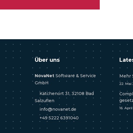
Über uns
Late
NovaNet
Software & Service
Mehr 
GmbH
22. Mai
Kätchenort 31, 32108 Bad
Compl
geset
Salzuflen
16. Apri
info@novanet.de
+49 5222 6391040